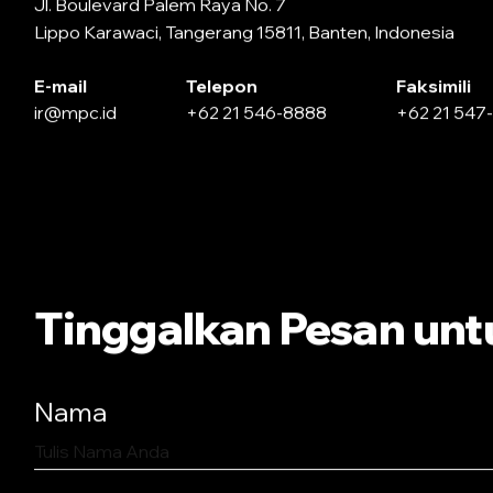
Jl. Boulevard Palem Raya No. 7
Lippo Karawaci, Tangerang 15811, Banten, Indonesia
E-mail
Telepon
Faksimili
ir@mpc.id
+62 21 546-8888
+62 21 547
Tinggalkan Pesan unt
Nama