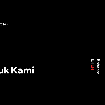
-5147
ID
Bahasa:
uk Kami
EN