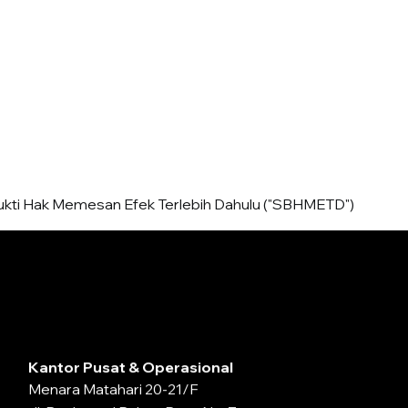
Perusahaan
Berita
Investor
ukti Hak Memesan Efek Terlebih Dahulu ("SBHMETD")
Kantor Pusat & Operasional
Menara Matahari 20-21/F